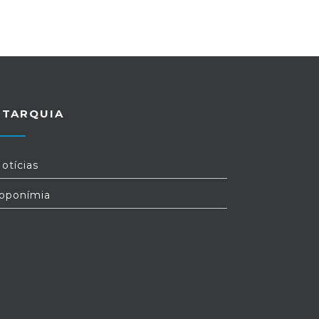
UTARQUIA
otícias
oponímia