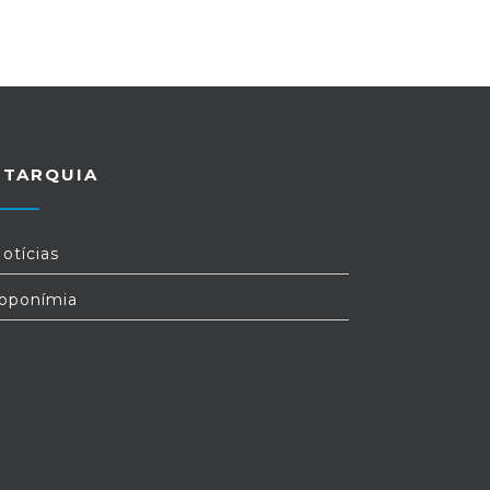
UTARQUIA
otícias
oponímia