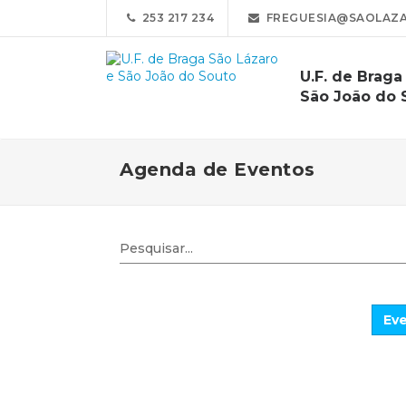
253 217 234
FREGUESIA@SAOLAZA
U.F. de Braga
São João do 
Agenda de Eventos
Eve