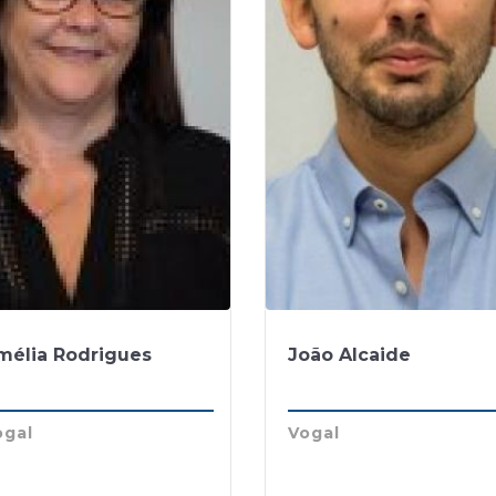
mélia Rodrigues
João Alcaide
ogal
Vogal