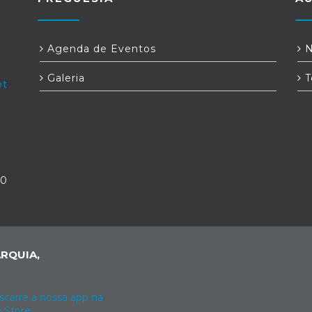
Agenda de Eventos
N
Galeria
T
pt
30
RQUIA,