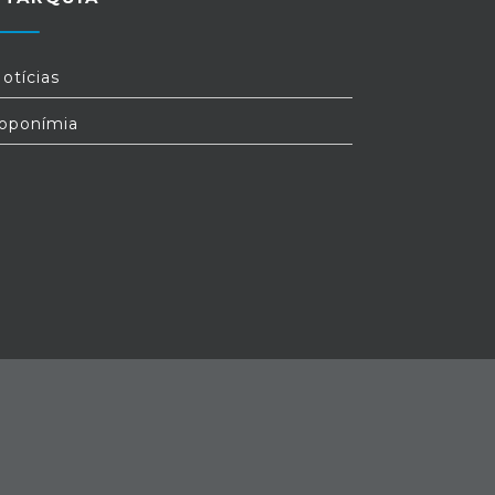
otícias
oponímia