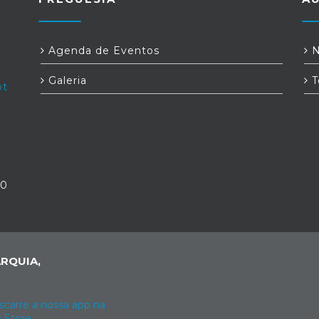
Agenda de Eventos
N
Galeria
T
pt
30
RQUIA,