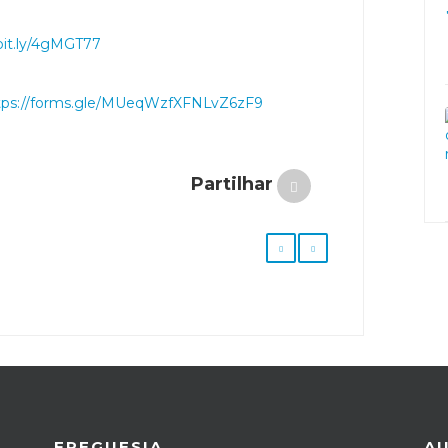
/bit.ly/4gMGT77
tps://forms.gle/MUeqWzfXFNLvZ6zF9
Partilhar
FREGUESIA
A