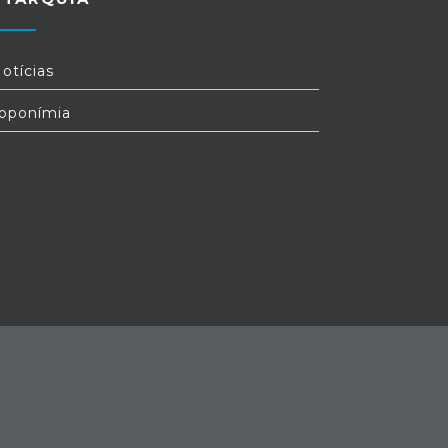
otícias
oponímia